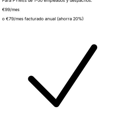
Para PYMEs de 1–50 empleados y despachos.
€
99
/mes
o €
79
/mes facturado anual (ahorra
20
%)