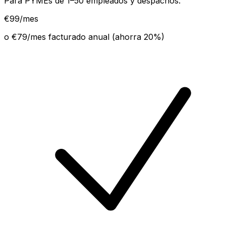
Para PYMEs de 1–50 empleados y despachos.
€
99
/mes
o €
79
/mes facturado anual (ahorra
20
%)